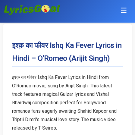
☰
Punjabi
Hindi
इश्क़ का फीवर Ishq Ka Fever Lyrics in
Hindi – O’Romeo (Arijit Singh)
Bollywood
Haryanvi
इश्क़ का फीवर Ishq Ka Fever Lyrics in Hindi from
O'Romeo movie, sung by Arijit Singh. This latest
English
track features magical Gulzar lyrics and Vishal
Tamil
Bhardwaj composition perfect for Bollywood
romance fans eagerly awaiting Shahid Kapoor and
Telugu
Triptii Dimri's musical love story. The music video
released by T-Seires.
Malayalam