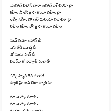
యహాన్ వహాన్ సారా జహాన్ దెక్ లియా హై
కహీం భీ తేरे జైసా కొయీ నహీం హై
అస్సీ నహీం సౌ దిన్ దునియా ఘూమా హై
నహీం కహీం తేरे జైసా కొయీ నహీం
మేన్ గయా జహాన్ భీ
బస్ తేరీ యాద్ధ్ థీ
జో మేరు సాత్ థీ
ముఝ్ కో తడ్పాతీ రులాతీ
సబ్సే ప్యారీ తేరీ సూరత్
ప్యార్ హై బస్ తేరా ప్యార్ హీ
మా తుఝే సలామ్
మా తుఝే సలామ్
మమ్మా తుఝే సలామ్