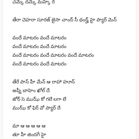
చమ్కే దమ్కే మహ్కే రే
తేరా చెహరా సూరజ్ జైసా చాంద్ సీ థండ్హ్ హై ప్యార్ మెన్
వందే మాటరం వందే మాటరం
వందే మాటరం వందే మాటరం
వందే మాటరం వందే మాటరం వందే మాటరం
వందే మాటరం వందే మాటరం
తేరే పాస్ హీ మేన్ ఆ రాహా హూన్
అప్నీ బాహెం ఖోల్ దే
జోర్ సె ముఝ్ కో గలే లగా లే
ముఝ్ కో ఫిర్ వో ప్యార్ దే
మా ఆ ఆ ఆ ఆ ఆ
తూ హీ జిందగీ హై