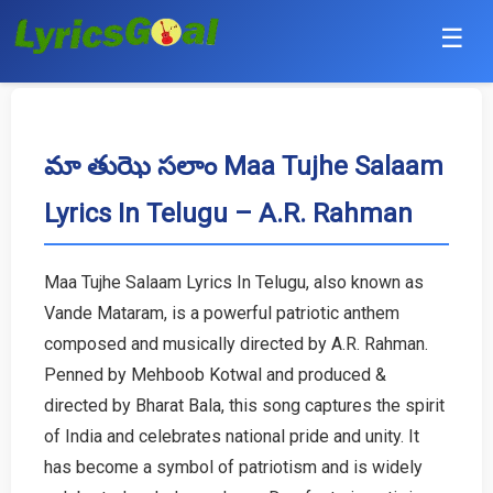
☰
Punjabi
Hindi
మా తుఝె సలాం Maa Tujhe Salaam
Lyrics In Telugu – A.R. Rahman
Bollywood
Haryanvi
Maa Tujhe Salaam Lyrics In Telugu, also known as
Vande Mataram, is a powerful patriotic anthem
English
composed and musically directed by A.R. Rahman.
Tamil
Penned by Mehboob Kotwal and produced &
directed by Bharat Bala, this song captures the spirit
Telugu
of India and celebrates national pride and unity. It
has become a symbol of patriotism and is widely
Malayalam