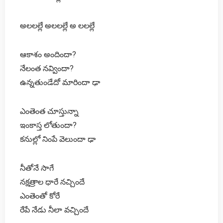
అలలల్లే అలలల్లే అ లలల్లే
ఆకాశం అందిందా?
నేలంత నవ్విందా?
ఉన్నతుండేదో మారిందా ఢా
ఎంతెంత చూస్తున్నా
ఇంకాస్త లోతుందా?
కనుల్లో నింపే వెలుందా ఢా
నీతోనే సాగే
నక్షత్రాల ధారే నచ్చిందే
ఎంతెంతో కోరే
రేపే నేడు నీలా వచ్చిందే