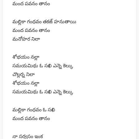
మంద పవనం తానం
మల్లికా గంధవం తకజ్ హనుతాయి
మంద పవనం తానం
మనోహర నిలా
శోభయం నల్లా
సమయమిథు ఓ సఖి ఎన్నె కెల్కు
చొల్లర్న నిలా
శోభయం నల్లా
సమయమిథు ఓ సఖి ఎన్నె కెల్కు
మల్లికా గంధవం ఓ సఖి
మంద పవనం తానం
నా సర్వసం ఇంక