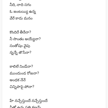
నీది, నాది సగం
ఓ జంటయ్యి ఉన్న
వేరే కాదు మనం
కొందిరే తీరేనా?
నీ సొంతం అయ్యేనా?
సంతోషం వైపు
న్నన్నే తొసేనా?
కాలిలే నిండేనా?
ముందుండ రోజనా?
అంధక నేనే
చిన్నిపాపై పోనా?
హే నచ్చేస్తుందే నచ్చేస్తుందే
నీతో ఉన్న ప్రతి క్షణమే