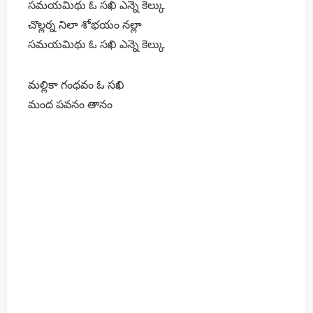
సమయమిథు ఓ సఖి ఎన్నె కెల్కు
చొల్లర్న నిలా శోభయం నల్లా
సమయమిథు ఓ సఖి ఎన్నె కెల్కు
మల్లికా గంధవం ఓ సఖి
మంద పవనం తానం