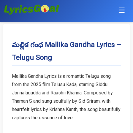
☰
Punjabi
Hindi
మల్లిక గంధ Mallika Gandha Lyrics –
Telugu Song
Bollywood
Haryanvi
Mallika Gandha Lyrics is a romantic Telugu song
from the 2025 film Telusu Kada, starring Siddu
English
Jonnalagadda and Raashii Khanna. Composed by
Tamil
Thaman S and sung soulfully by Sid Sriram, with
heartfelt lyrics by Krishna Kanth, the song beautifully
Telugu
captures the essence of love.
Malayalam