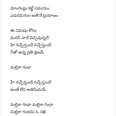
మాంగల్యం కట్టే సమయం
ఎడదడుగుల అతొనే ప్రయాణం
ఈ నిమిషం కోసం
మనసే నాదే వెచ్చెవున్నదే
హే నచ్చేస్తుందే నచ్చేస్తుందే
నీతో ఉన్న ప్రతి క్షణమే
మల్లికా గంధా
హే నచ్చేస్తుందే నచ్చేస్తుందే
అంతే లేని అతిసేయమే
మల్లికా గంధా మల్లికా గంధా
మల్లికా గంధవం ఓ సఖి