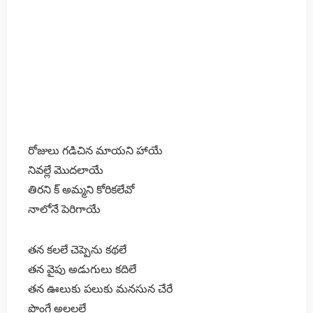
రోజులు గడిచిన మాయని హాయే
నివల్లే మొదలాయే
తిరని క్ అమ్మని కోరికలేవో
నాలోనే పెరిగాయే
తన కలలే చెప్పెను కథలే
తన వైపు అడుగులు కదిలే
తన ఊలుకు పలుకు మనసున చేరే
పొంగే అలలల్లే