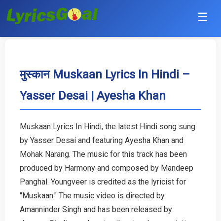
☰
Punjabi
Hindi
मुस्कान Muskaan Lyrics In Hindi –
Yasser Desai | Ayesha Khan
Bollywood
Haryanvi
Muskaan Lyrics In Hindi, the latest Hindi song sung
by Yasser Desai and featuring Ayesha Khan and
English
Mohak Narang. The music for this track has been
Tamil
produced by Harmony and composed by Mandeep
Panghal. Youngveer is credited as the lyricist for
Telugu
"Muskaan." The music video is directed by
Amanninder Singh and has been released by
Malayalam