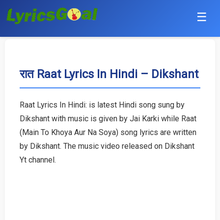
☰
Punjabi
Hindi
रात Raat Lyrics In Hindi – Dikshant
Bollywood
Raat Lyrics In Hindi: is latest Hindi song sung by
Haryanvi
Dikshant with music is given by Jai Karki while Raat
(Main To Khoya Aur Na Soya) song lyrics are written
English
by Dikshant. The music video released on Dikshant
Yt channel.
Tamil
Telugu
Malayalam