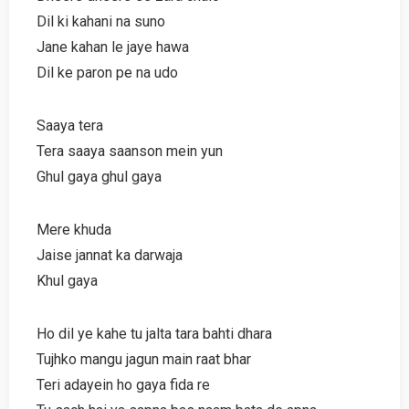
Dil ki kahani na suno
Jane kahan le jaye hawa
Dil ke paron pe na udo
Saaya tera
Tera saaya saanson mein yun
Ghul gaya ghul gaya
Mere khuda
Jaise jannat ka darwaja
Khul gaya
Ho dil ye kahe tu jalta tara bahti dhara
Tujhko mangu jagun main raat bhar
Teri adayein ho gaya fida re