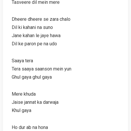
Tasveere dil mein mere
Dheere dheere se zara chalo
Dil ki kahani na suno
Jane kahan le jaye hawa
Dil ke paron pe na udo
Saaya tera
Tera saaya saanson mein yun
Ghul gaya ghul gaya
Mere khuda
Jaise jannat ka darwaja
Khul gaya
Ho dur ab na hona