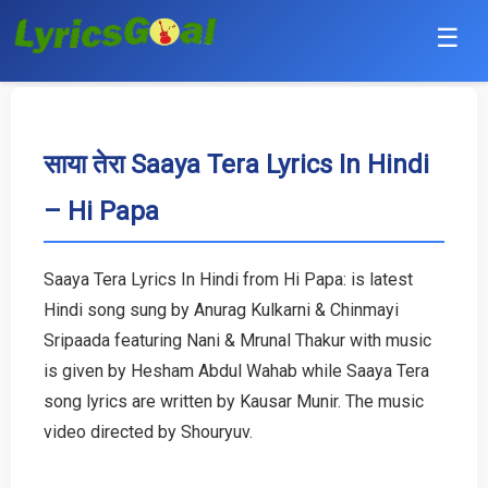
☰
Punjabi
Hindi
साया तेरा Saaya Tera Lyrics In Hindi
– Hi Papa
Bollywood
Haryanvi
Saaya Tera Lyrics In Hindi from Hi Papa: is latest
Hindi song sung by Anurag Kulkarni & Chinmayi
English
Sripaada featuring Nani & Mrunal Thakur with music
Tamil
is given by Hesham Abdul Wahab while Saaya Tera
song lyrics are written by Kausar Munir. The music
Telugu
video directed by Shouryuv.
Malayalam