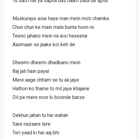
Tu sach hai ya sapna bas naam bata de apna
Muskuraye aise haye man mein moti chamke
Chun chun ke main mala bunta hoon re
Teeno jahano mein na aisi haseena
Aasmaan se jaake koi keh de
Dheemi dheemi dhadkano mein
Baj jati hain payal
Mere aage chham se tu aa jaye
Hathon ko thame to mil jaye khajane
Dil pe mere noor ki boonde barse
Dekhun jahan tu hai wahan
Sare nazaare tere
Teri yaad ki hai aaj bhi