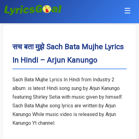
☰
Punjabi
Hindi
सच बता मुझे Sach Bata Mujhe Lyrics
In Hindi – Arjun Kanungo
Bollywood
Haryanvi
Sach Bata Mujhe Lyrics In Hindi from Industry 2
album: is latest Hindi song sung by Arjun Kanungo
English
featuring Shirley Setia with music given by himself.
Tamil
Sach Bata Mujhe song lyrics are written by Arjun
Kanungo While music video is released by Arjun
Telugu
Kanungo Yt channel.
Malayalam