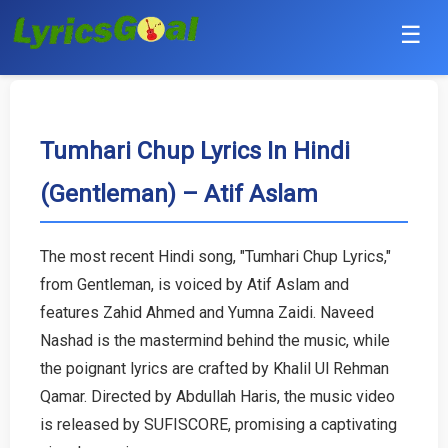
☰
Punjabi
Hindi
Tumhari Chup Lyrics In Hindi
(Gentleman) – Atif Aslam
Bollywood
Haryanvi
The most recent Hindi song, "Tumhari Chup Lyrics,"
from Gentleman, is voiced by Atif Aslam and
English
features Zahid Ahmed and Yumna Zaidi. Naveed
Tamil
Nashad is the mastermind behind the music, while
the poignant lyrics are crafted by Khalil Ul Rehman
Telugu
Qamar. Directed by Abdullah Haris, the music video
is released by SUFISCORE, promising a captivating
Malayalam