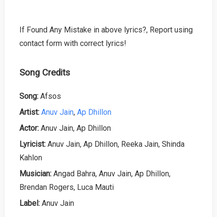
If Found Any Mistake in above lyrics?, Report using
contact form with correct lyrics!
Song Credits
Song:
Afsos
Artist:
Anuv Jain
,
Ap Dhillon
Actor:
Anuv Jain, Ap Dhillon
Lyricist:
Anuv Jain, Ap Dhillon, Reeka Jain, Shinda
Kahlon
Musician:
Angad Bahra, Anuv Jain, Ap Dhillon,
Brendan Rogers, Luca Mauti
Label:
Anuv Jain