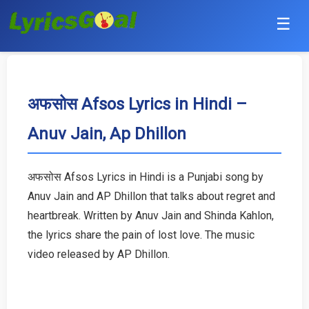
☰
Punjabi
Hindi
अफसोस Afsos Lyrics in Hindi –
Anuv Jain, Ap Dhillon
Bollywood
Haryanvi
अफसोस Afsos Lyrics in Hindi is a Punjabi song by
Anuv Jain and AP Dhillon that talks about regret and
English
heartbreak. Written by Anuv Jain and Shinda Kahlon,
Tamil
the lyrics share the pain of lost love. The music
video released by AP Dhillon.
Telugu
Malayalam