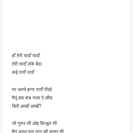
हाँ तेरी यादाँ यादाँ
तेरी यादाँ लेके बैठा
कई राताँ राताँ
पर अज्जे इन्ना राताँ पीछो
मैनूं सब सच नज़र ऐ औंदा
किवें आखाँ आखाँ?
जो गुरूर सी ओह फ़िज़ूल सी
मैनूं अज्ज पता लगा की कसूर सी