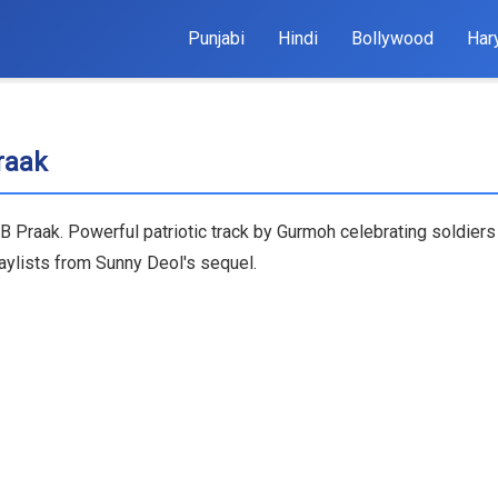
Punjabi
Hindi
Bollywood
Har
Praak
 B Praak. Powerful patriotic track by Gurmoh celebrating soldiers 
laylists from Sunny Deol's sequel.