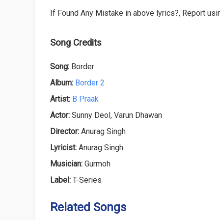
If Found Any Mistake in above lyrics?, Report usin
Song Credits
Song:
Border
Album:
Border 2
Artist:
B Praak
Actor:
Sunny Deol, Varun Dhawan
Director:
Anurag Singh
Lyricist:
Anurag Singh
Musician:
Gurmoh
Label:
T-Series
Related Songs