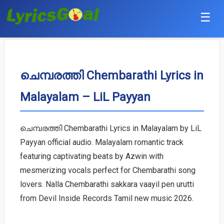
☰
Punjabi
Hindi
ചെമ്പരത്തി Chembarathi Lyrics in
Malayalam – LiL Payyan
Bollywood
Haryanvi
ചെമ്പരത്തി Chembarathi Lyrics in Malayalam by LiL
Payyan official audio. Malayalam romantic track
English
featuring captivating beats by Azwin with
Tamil
mesmerizing vocals perfect for Chembarathi song
lovers. Nalla Chembarathi sakkara vaayil pen urutti
Telugu
from Devil Inside Records Tamil new music 2026.
Malayalam