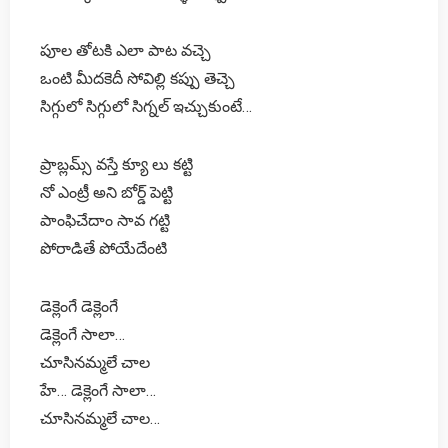
పూల తోటకి ఎలా పాట వచ్చె
ఒంటి మీదకెదీ సోవిల్లి కప్పు తెచ్చె
సిగ్గులో సిగ్గులో సిగ్నల్ ఇచ్చుకుంటే…
ప్రాబ్లమ్స్ వస్తే క్యూ లు కట్టి
నో ఎంట్రీ అని బోర్డ్ పెట్టి
పాంఫిచేదాం సావ గట్టి
పోరాడితే పోయేదేంటి
డెక్లెంగే డెక్లెంగే
డెక్లెంగే సాలా…
చూసినమ్మలే చాల
హే… డెక్లెంగే సాలా…
చూసినమ్మలే చాల…