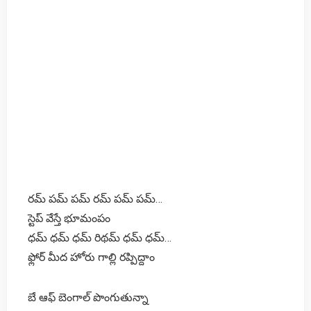
రమ్ పమ్ పమ్ రమ్ పమ్ పమ్…
స్టెప్ వేస్తే భూమంపం
ధమ్ ధమ్ ధమ్ రిథమ్ ధమ్ ధమ్…
ఫ్లోర్ మీద హోరు గాల్లి రప్పిద్దాం
బే ఆఫ్ బెంగాల్ పొంగుతున్నా