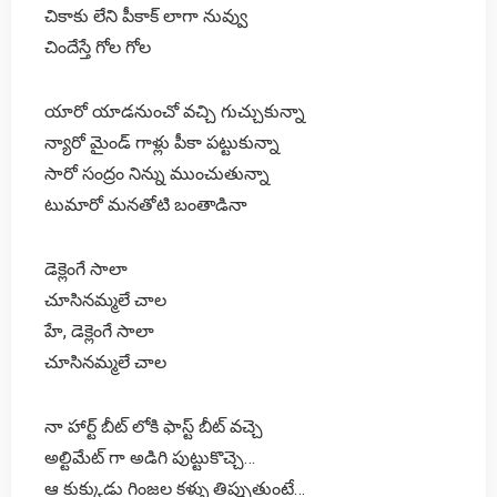
చికాకు లేని పీకాక్ లాగా నువ్వు
చిందేస్తే గోల గోల
యారో యాడనుంచో వచ్చి గుచ్చుకున్నా
న్యారో మైండ్ గాళ్లు పీకా పట్టుకున్నా
సారో సంద్రం నిన్ను ముంచుతున్నా
టుమారో మనతోటి బంతాడినా
డెక్లెంగే సాలా
చూసినమ్మలే చాల
హే, డెక్లెంగే సాలా
చూసినమ్మలే చాల
నా హార్ట్ బీట్ లోకి ఫాస్ట్ బీట్ వచ్చె
అల్టిమేట్ గా అడిగి పుట్టుకొచ్చె…
ఆ కుక్కుడు గింజల కళ్ళు తిప్పుతుంటే…