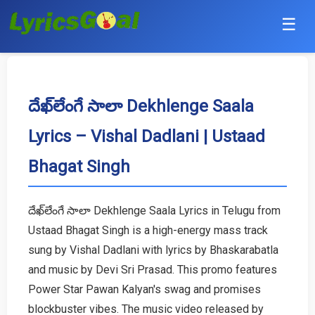
☰
Punjabi
Hindi
దేఖ్‌లేంగే సాలా Dekhlenge Saala
Lyrics – Vishal Dadlani | Ustaad
Bollywood
Bhagat Singh
Haryanvi
English
దేఖ్‌లేంగే సాలా Dekhlenge Saala Lyrics in Telugu from
Ustaad Bhagat Singh is a high-energy mass track
Tamil
sung by Vishal Dadlani with lyrics by Bhaskarabatla
Telugu
and music by Devi Sri Prasad. This promo features
Power Star Pawan Kalyan's swag and promises
Malayalam
blockbuster vibes. The music video released by