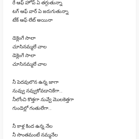
రే ఆఫ్ హోప్ ఏ తగ్గుతున్నా
టగ్ ఆఫ్ వార్ ఏ జరుగుతున్నా
టేక్ ఆఫ్ లేట్ అయినా
డెక్లెంగే సాలా
చూసినమ్మలే చాల
డెక్లెంగే సాలా
చూసినమ్మలే చాల
నీ పెదవులొన ఉన్న జాగా
నువ్వు నవ్వుకోవడానికేగా…
నీలోంచి కొత్తగా నువ్వే మొలకెత్తగా
గుండెల్లో గంతులేగా…
నీ కాళ్ల కింద ఉన్న నేల
నీ సొంతమంటే నమ్మనేల