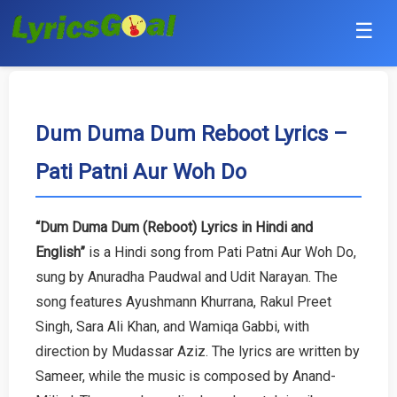
☰
Punjabi
Hindi
Dum Duma Dum Reboot Lyrics –
Pati Patni Aur Woh Do
Bollywood
Haryanvi
“Dum Duma Dum (Reboot) Lyrics in Hindi and
English”
is a Hindi song from Pati Patni Aur Woh Do,
English
sung by Anuradha Paudwal and Udit Narayan. The
Tamil
song features Ayushmann Khurrana, Rakul Preet
Singh, Sara Ali Khan, and Wamiqa Gabbi, with
Telugu
direction by Mudassar Aziz. The lyrics are written by
Sameer, while the music is composed by Anand-
Malayalam