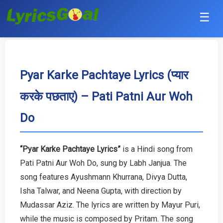
☰
Punjabi
Hindi
Pyar Karke Pachtaye Lyrics (प्यार
करके पछताए) – Pati Patni Aur Woh
Bollywood
Do
Haryanvi
English
“Pyar Karke Pachtaye Lyrics”
is a Hindi song from
Pati Patni Aur Woh Do, sung by Labh Janjua. The
Tamil
song features Ayushmann Khurrana, Divya Dutta,
Telugu
Isha Talwar, and Neena Gupta, with direction by
Mudassar Aziz. The lyrics are written by Mayur Puri,
Malayalam
while the music is composed by Pritam. The song