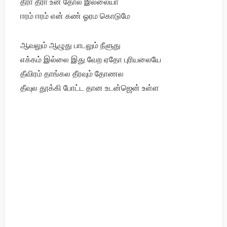
தீரா தீரா உன் தோல் இல்லையா
ஈரம் ஈரம் என் கண் ஓரம கொடுமே
ஆவலும் ஆழுது பாடலும் நீளுது
எக்கம் இல்லை இது வேற ஏதோ புரியலையே
தீவிரம் தாங்கல தீரவும் தோணல
தீவுல தூக்கி போட்ட தான உடன்ஜென் உள்ள