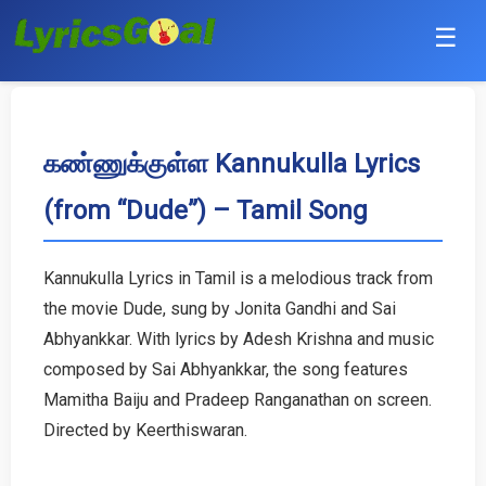
☰
Punjabi
Hindi
கண்ணுக்குள்ள Kannukulla Lyrics
(from “Dude”) – Tamil Song
Bollywood
Haryanvi
Kannukulla Lyrics in Tamil is a melodious track from
the movie Dude, sung by Jonita Gandhi and Sai
English
Abhyankkar. With lyrics by Adesh Krishna and music
Tamil
composed by Sai Abhyankkar, the song features
Mamitha Baiju and Pradeep Ranganathan on screen.
Telugu
Directed by Keerthiswaran.
Malayalam