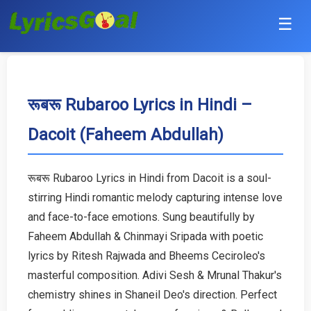
☰
Punjabi
Hindi
रूबरू Rubaroo Lyrics in Hindi –
Dacoit (Faheem Abdullah)
Bollywood
Haryanvi
रूबरू Rubaroo Lyrics in Hindi from Dacoit is a soul-
stirring Hindi romantic melody capturing intense love
English
and face-to-face emotions. Sung beautifully by
Tamil
Faheem Abdullah & Chinmayi Sripada with poetic
lyrics by Ritesh Rajwada and Bheems Ceciroleo's
Telugu
masterful composition. Adivi Sesh & Mrunal Thakur's
chemistry shines in Shaneil Deo's direction. Perfect
Malayalam