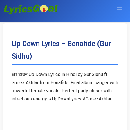
☰
Punjabi
Hindi
Up Down Lyrics – Bonafide (Gur
Sidhu)
Bollywood
Haryanvi
अप डाउन Up Down Lyrics in Hindi by Gur Sidhu ft.
Gurlez Akhtar from Bonafide. Final album banger with
English
powerful female vocals. Perfect party closer with
Tamil
infectious energy. #UpDownLyrics #GurlezAkhtar
Telugu
Malayalam